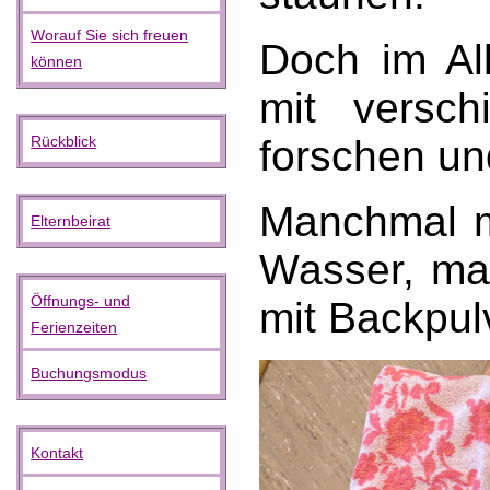
Worauf Sie sich freuen
Doch im Al
können
mit versch
forschen un
Rückblick
Manchmal m
Elternbeirat
Wasser, man
Öffnungs- und
mit Backpul
Ferienzeiten
Buchungsmodus
Kontakt